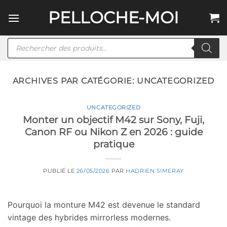
Passer
PELLOCHE-MOI
au
contenu
Recherche
de
produits
ARCHIVES PAR CATÉGORIE:
UNCATEGORIZED
UNCATEGORIZED
Monter un objectif M42 sur Sony, Fuji,
Canon RF ou Nikon Z en 2026 : guide
pratique
PUBLIÉ LE
26/05/2026
PAR
HADRIEN SIMERAY
Pourquoi la monture M42 est devenue le standard
vintage des hybrides mirrorless modernes.