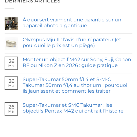
DERNIERS ARTICLES
À quoi sert vraiment une garantie sur un
appareil photo argentique
Aucun
commentaire
Olympus Mju II : l’avis d’un réparateur (et
sur
À
pourquoi le prix est un piège)
quoi
sert
Aucun
vraiment
commentaire
Monter un objectif M42 sur Sony, Fuji, Canon
une
sur
26
garantie
Olympus
RF ou Nikon Z en 2026 : guide pratique
Mai
sur
Mju
un
II
Aucun
appareil
:
commentaire
Super-Takumar 50mm f/1,4 et S-M-C
photo
l’avis
sur
26
argentique
d’un
Monter
Takumar 50mm f/1,4 au thorium : pourquoi
Mai
réparateur
un
ils jaunissent et comment les traiter
(et
objectif
pourquoi
M42
Aucun
le
sur
commentaire
prix
Sony,
Super-Takumar et SMC Takumar : les
sur
26
est
Fuji,
Super-
objectifs Pentax M42 qui ont fait l’histoire
un
Canon
Mai
Takumar
piège)
RF
50mm
Aucun
ou
f/1,4
commentaire
Nikon
et
sur
Z
S-
Super-
en
M-
Takumar
2026
C
et