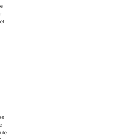
ue
r
et
es
e
ule