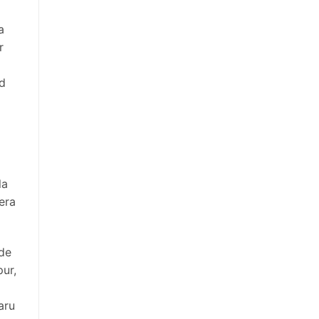
a
r
rd
la
era
 de
ur,
aru