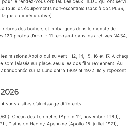
 pour le rendez-vous orbital. Les deux HEDC qui ont servi 
i que tous les équipements non-essentiels (sacs à dos PLSS,
, plaque commémorative).
, retirés des boîtiers et embarqués dans le module de
s 120 photos d’Apollo 11 reposent dans les archives NASA,
es missions Apollo qui suivent : 12, 14, 15, 16 et 17. À chaq
e sont laissés sur place, seuls les dos film reviennent. Au
é abandonnés sur la Lune entre 1969 et 1972. Ils y reposent
 2026
ur six sites d’alunissage différents :
et 1969), Océan des Tempêtes (Apollo 12, novembre 1969),
71), Plaine de Hadley-Apennine (Apollo 15, juillet 1971),