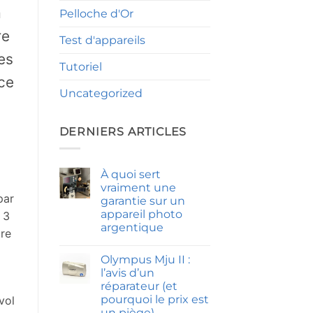
a
Pelloche d'Or
re
Test d'appareils
es
Tutoriel
ce
Uncategorized
DERNIERS ARTICLES
À quoi sert
vraiment une
par
garantie sur un
appareil photo
 3
argentique
tre
Aucun
commentaire
Olympus Mju II :
sur
À
l’avis d’un
quoi
réparateur (et
sert
vraiment
pourquoi le prix est
vol
une
un piège)