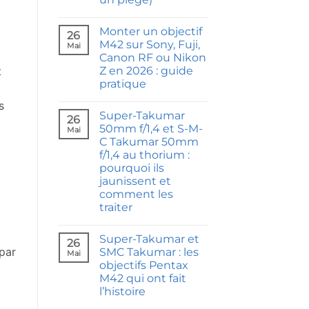
garantie
sur
Aucun
un
commentaire
appareil
Monter un objectif
sur
26
photo
Olympus
M42 sur Sony, Fuji,
Mai
argentique
Mju
Canon RF ou Nikon
II
:
t
Z en 2026 : guide
l’avis
pratique
d’un
réparateur
Aucun
(et
s
commentaire
pourquoi
Super-Takumar
sur
26
le
Monter
50mm f/1,4 et S-M-
Mai
prix
un
est
C Takumar 50mm
objectif
un
M42
f/1,4 au thorium :
piège)
sur
pourquoi ils
Sony,
Fuji,
jaunissent et
Canon
comment les
RF
ou
traiter
Nikon
Aucun
Z
commentaire
en
Super-Takumar et
sur
2026
26
Super-
:
par
SMC Takumar : les
Mai
Takumar
guide
objectifs Pentax
50mm
pratique
f/1,4
M42 qui ont fait
et
l’histoire
S-
M-
Aucun