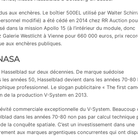
s aux enchères. Le boîtier 500EL utilisé par Walter Schirr
personnel modifié) a été cédé en 2014 chez RR Auction pou
é dans la mission Apollo 15 (à l’intérieur du module, donc
z Galerie Westlicht à Vienne pour 660 000 euros, prix reco
ue aux enchères publiques.
-NASA
ge Hasselblad sur deux décennies. De marque suédoise
 les années 50, Hasselblad devient dans les années 70-80 
phique professionnel. Le slogan publicitaire « The first cam
fin de la production V-System en 2013.
ngévité commerciale exceptionnelle du V-System. Beaucoup
blad dans les années 70-80 non pas par calcul technique p
 de la conquête spatiale. C’est un investissement dans une
irement aux marques argentiques concurrentes qui ont disp