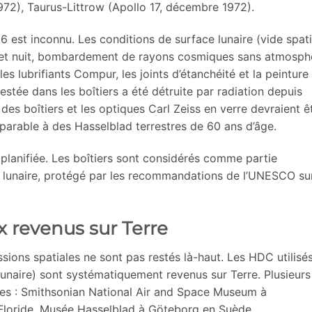
1972), Taurus-Littrow (Apollo 17, décembre 1972).
 est inconnu. Les conditions de surface lunaire (vide spati
 et nuit, bombardement de rayons cosmiques sans atmosph
es lubrifiants Compur, les joints d’étanchéité et la peinture
estée dans les boîtiers a été détruite par radiation depuis
des boîtiers et les optiques Carl Zeiss en verre devraient ê
parable à des Hasselblad terrestres de 60 ans d’âge.
planifiée. Les boîtiers sont considérés comme partie
 lunaire, protégé par les recommandations de l’UNESCO sur
x revenus sur Terre
ssions spatiales ne sont pas restés là-haut. Les HDC utilisé
lunaire) sont systématiquement revenus sur Terre. Plusieurs
ées : Smithsonian National Air and Space Museum à
loride, Musée Hasselblad à Göteborg en Suède.