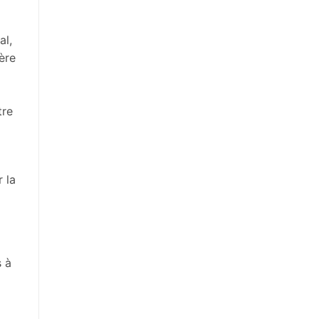
al,
ère
tre
 la
s à