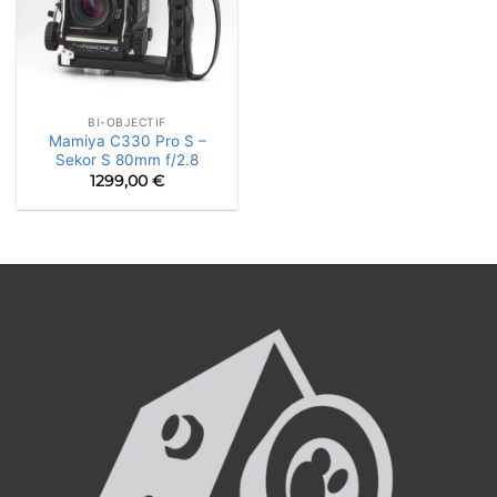
BI-OBJECTIF
Mamiya C330 Pro S –
Sekor S 80mm f/2.8
1299,00
€