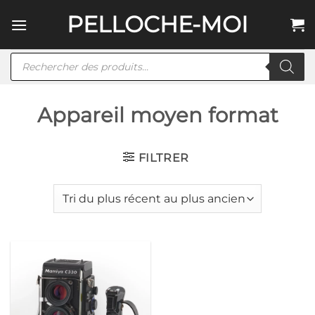
Passer
PELLOCHE-MOI
au
contenu
Recherche
de
produits
Appareil moyen format
FILTRER