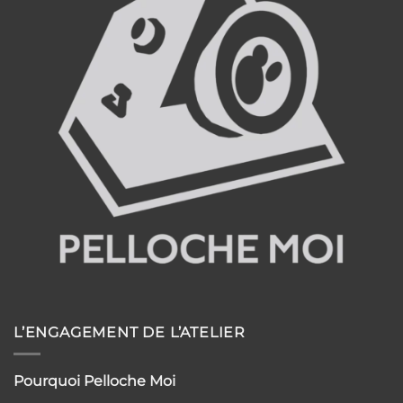
comment
l’histoire
les
traiter
L’ENGAGEMENT DE L’ATELIER
Pourquoi Pelloche Moi