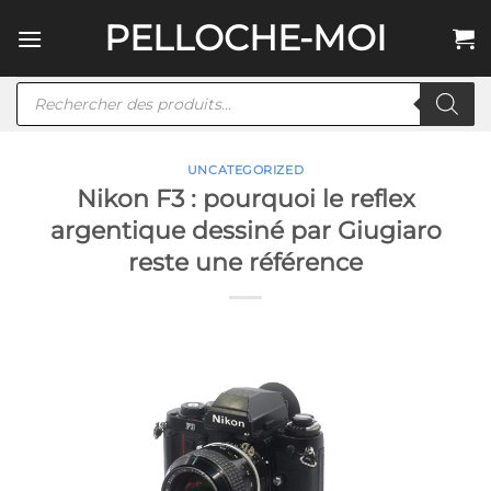
Passer
PELLOCHE-MOI
au
contenu
Recherche
de
produits
UNCATEGORIZED
Nikon F3 : pourquoi le reflex
argentique dessiné par Giugiaro
reste une référence