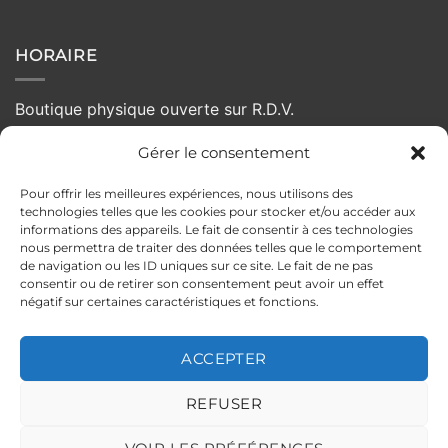
HORAIRE
Boutique physique ouverte sur R.D.V.
Gérer le consentement
Lundi :
Fermé
Mardi :
10h - 19h
Pour offrir les meilleures expériences, nous utilisons des
Mercredi :
10h - 19h
technologies telles que les cookies pour stocker et/ou accéder aux
Jeudi :
10h - 19h
informations des appareils. Le fait de consentir à ces technologies
nous permettra de traiter des données telles que le comportement
Vendredi :
10:00 - 19h
de navigation ou les ID uniques sur ce site. Le fait de ne pas
Samedi :
10h - 19h
consentir ou de retirer son consentement peut avoir un effet
négatif sur certaines caractéristiques et fonctions.
Dimanche :
Fermé
ACCEPTER
MENTIONS LÉGALES
POLITIQUE DE CONFIDENTIALITÉ
REFUSER
CONDITIONS GÉNÉRALES DE VENTE
POLITIQUE DE RETOUR
ILS PARLENT DE NOUS
Copyright 2026 ©
PELLOCHE-MOI