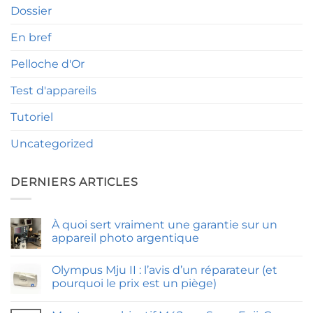
Dossier
En bref
Pelloche d'Or
Test d'appareils
Tutoriel
Uncategorized
DERNIERS ARTICLES
À quoi sert vraiment une garantie sur un
appareil photo argentique
Aucun
commentaire
Olympus Mju II : l’avis d’un réparateur (et
sur
À
pourquoi le prix est un piège)
quoi
sert
Aucun
vraiment
commentaire