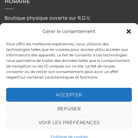
HORAIRE
Boutique physique ouverte sur R.D.V.
Gérer le consentement
Lundi :
Fermé
Mardi :
10h - 19h
Pour offrir les meilleures expériences, nous utilisons des
Mercredi :
10h - 19h
technologies telles que les cookies pour stocker et/ou accéder aux
Jeudi :
10h - 19h
informations des appareils. Le fait de consentir à ces technologies
nous permettra de traiter des données telles que le comportement
Vendredi :
10:00 - 19h
de navigation ou les ID uniques sur ce site. Le fait de ne pas
Samedi :
10h - 19h
consentir ou de retirer son consentement peut avoir un effet
négatif sur certaines caractéristiques et fonctions.
Dimanche :
Fermé
ACCEPTER
MENTIONS LÉGALES
POLITIQUE DE CONFIDENTIALITÉ
REFUSER
CONDITIONS GÉNÉRALES DE VENTE
POLITIQUE DE RETOUR
ILS PARLENT DE NOUS
Copyright 2026 ©
PELLOCHE-MOI
VOIR LES PRÉFÉRENCES
Politique de cookies
Ce site est protégé par reCAPTCHA.
Politique de confidentialité
et