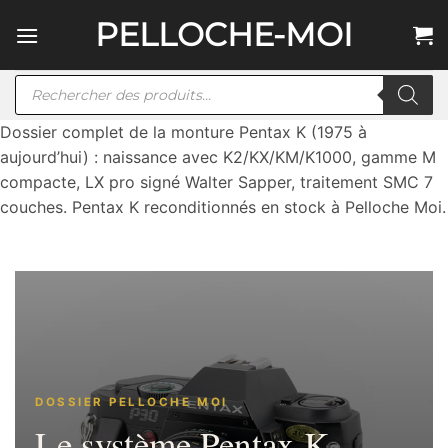
Passer
PELLOCHE-MOI
au
contenu
Recherche
de
produits
Dossier complet de la monture Pentax K (1975 à
aujourd’hui) : naissance avec K2/KX/KM/K1000, gamme M
compacte, LX pro signé Walter Sapper, traitement SMC 7
couches. Pentax K reconditionnés en stock à Pelloche Moi.
DOSSIER PELLOCHE MOI
Le système Pentax K