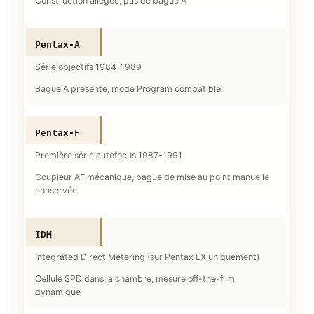
Construction allégée, pas de bague A
Pentax-A
Série objectifs 1984-1989
Bague A présente, mode Program compatible
Pentax-F
Première série autofocus 1987-1991
Coupleur AF mécanique, bague de mise au point manuelle
conservée
IDM
Integrated Direct Metering (sur Pentax LX uniquement)
Cellule SPD dans la chambre, mesure off-the-film
dynamique