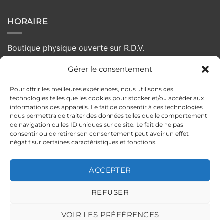
HORAIRE
Boutique physique ouverte sur R.D.V.
Gérer le consentement
Lundi :
Fermé
Mardi :
10h - 19h
Pour offrir les meilleures expériences, nous utilisons des
Mercredi :
10h - 19h
technologies telles que les cookies pour stocker et/ou accéder aux
Jeudi :
10h - 19h
informations des appareils. Le fait de consentir à ces technologies
nous permettra de traiter des données telles que le comportement
Vendredi :
10:00 - 19h
de navigation ou les ID uniques sur ce site. Le fait de ne pas
Samedi :
10h - 19h
consentir ou de retirer son consentement peut avoir un effet
négatif sur certaines caractéristiques et fonctions.
Dimanche :
Fermé
ACCEPTER
MENTIONS LÉGALES
POLITIQUE DE CONFIDENTIALITÉ
REFUSER
CONDITIONS GÉNÉRALES DE VENTE
POLITIQUE DE RETOUR
ILS PARLENT DE NOUS
Copyright 2026 ©
PELLOCHE-MOI
VOIR LES PRÉFÉRENCES