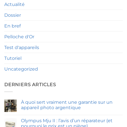
Actualité
Dossier
En bref
Pelloche d'Or
Test d'appareils
Tutoriel
Uncategorized
DERNIERS ARTICLES
À quoi sert vraiment une garantie sur un
appareil photo argentique
Aucun
commentaire
Olympus Mju II : l’avis d’un réparateur (et
sur
À
pourquoi le prix est un piège)