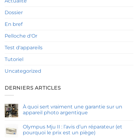
Actualité
Dossier
En bref
Pelloche d'Or
Test d'appareils
Tutoriel
Uncategorized
DERNIERS ARTICLES
À quoi sert vraiment une garantie sur un
appareil photo argentique
Aucun
commentaire
Olympus Mju II : l’avis d’un réparateur (et
sur
À
pourquoi le prix est un piège)
quoi