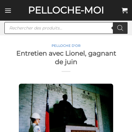
Passer
PELLOCHE-MOI
au
contenu
Recherche
de
produits
PELLOCHE D'OR
Entretien avec Lionel, gagnant
de juin