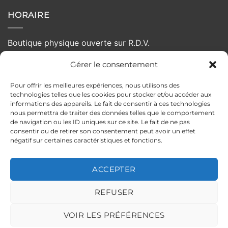
HORAIRE
Boutique physique ouverte sur R.D.V.
Gérer le consentement
Lundi :
Fermé
Mardi :
10h - 19h
Pour offrir les meilleures expériences, nous utilisons des
Mercredi :
10h - 19h
technologies telles que les cookies pour stocker et/ou accéder aux
Jeudi :
10h - 19h
informations des appareils. Le fait de consentir à ces technologies
nous permettra de traiter des données telles que le comportement
Vendredi :
10:00 - 19h
de navigation ou les ID uniques sur ce site. Le fait de ne pas
Samedi :
10h - 19h
consentir ou de retirer son consentement peut avoir un effet
négatif sur certaines caractéristiques et fonctions.
Dimanche :
Fermé
ACCEPTER
MENTIONS LÉGALES
POLITIQUE DE CONFIDENTIALITÉ
REFUSER
CONDITIONS GÉNÉRALES DE VENTE
POLITIQUE DE RETOUR
ILS PARLENT DE NOUS
Copyright 2026 ©
PELLOCHE-MOI
VOIR LES PRÉFÉRENCES