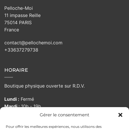
Pelloche-Moi
11 impasse Reille
75014 PARIS
France
contact@pellochemoi.com
+33637279738
HORAIRE
Boutique physique ouverte sur R.D.V.
Lundi :
Fermé
Mardi :
10h - 19h
Mercredi :
10h - 19h
Gérer le consentement
Jeudi :
10h - 19h
Pour offrir les meilleures expériences, nous utilisons des
Vendredi :
10:00 - 19h