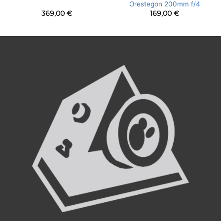
Orestegon 200mm f/4
369,00
€
169,00
€