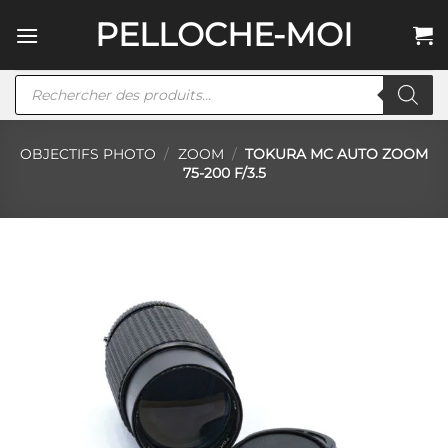
Passer
PELLOCHE-MOI
au
contenu
Recherche
de
produits
OBJECTIFS PHOTO
/
ZOOM
/
TOKURA MC AUTO ZOOM
75-200 F/3.5