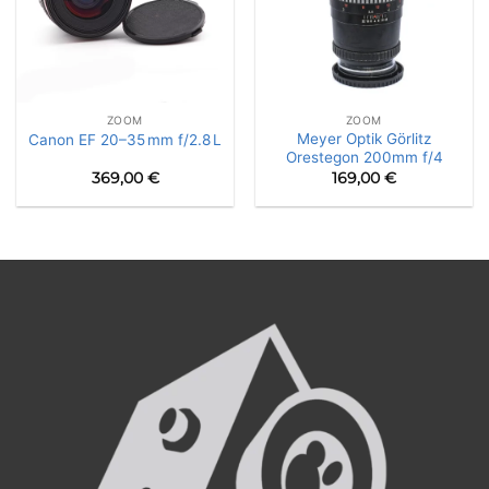
ZOOM
ZOOM
Meyer Optik Görlitz
Canon EF 20–35 mm f/2.8 L
Orestegon 200mm f/4
369,00
€
169,00
€