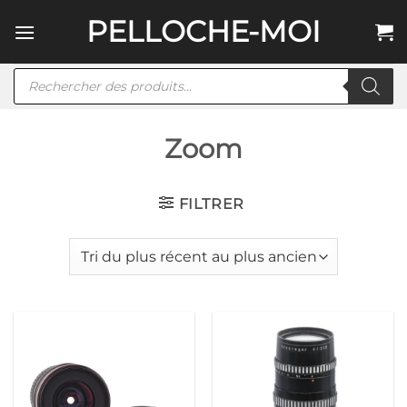
Passer
PELLOCHE-MOI
au
contenu
Recherche
de
produits
Zoom
FILTRER