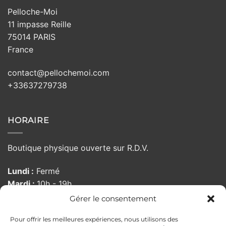
Pelloche-Moi
11 impasse Reille
75014 PARIS
France
contact@pellochemoi.com
+33637279738
HORAIRE
Boutique physique ouverte sur R.D.V.
Lundi :
Fermé
Mardi :
10h - 19h
Mercredi :
10h - 19h
Gérer le consentement
Jeudi :
10h - 19h
Pour offrir les meilleures expériences, nous utilisons des
Vendredi :
10:00 - 19h