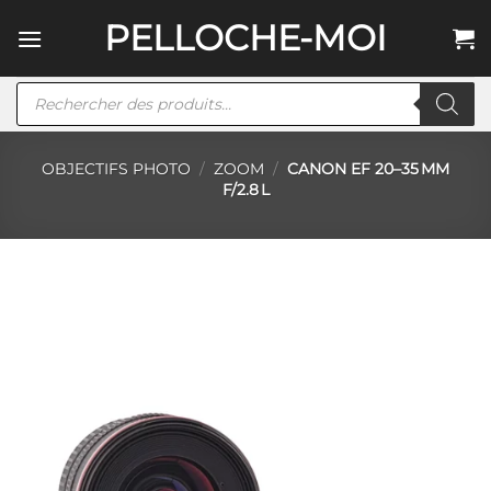
Passer
PELLOCHE-MOI
au
contenu
Recherche
de
produits
OBJECTIFS PHOTO
/
ZOOM
/
CANON EF 20–35 MM
F/2.8 L