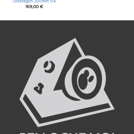
Orestegon 200mm f/4
169,00
€