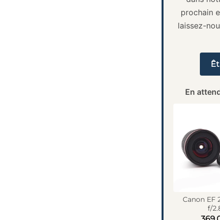
prochain e
laissez-no
Êt
En attend
Canon EF 
f/2.
369,