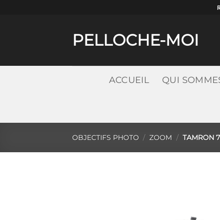
Passer
au
contenu
PELLOCHE-MOI
ACCUEIL
QUI SOMME
OBJECTIFS PHOTO
/
ZOOM
/
TAMRON 70