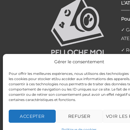
L’A
Pou
✓ Ga
ATE
✓ R
l'at
Gérer le consentement
✓ L
Pour offrir les meilleures expériences, nous utilisons des technologies 
les cookies pour stocker et/ou accéder aux informations des appareils. 
✓ P
consentir à ces technologies nous permettra de traiter des données te
comportement de navigation ou les ID uniques sur ce site. Le fait de 
✓ Av
consentir ou de retirer son consentement peut avoir un effet négatif 
certaines caractéristiques et fonctions.
MENTIONS LÉGALES
POLITIQUE DE 
ACCEPTER
REFUSER
VOIR LES
Politique de cookies