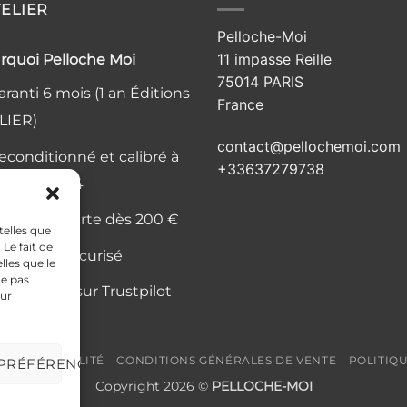
TELIER
Pelloche-Moi
11 impasse Reille
rquoi Pelloche Moi
75014 PARIS
ranti 6 mois (1 an Éditions
France
LIER)
contact@pellochemoi.com
econditionné et calibré à
+33637279738
elier, Paris 14
ivraison offerte dès 200 €
telles que
Le fait de
aiement sécurisé
lles que le
ne pas
is vérifiés sur Trustpilot
sur
CONFIDENTIALITÉ
CONDITIONS GÉNÉRALES DE VENTE
POLITIQ
 PRÉFÉRENCES
Copyright 2026 ©
PELLOCHE-MOI