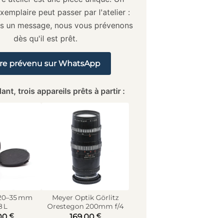
xemplaire peut passer par l'atelier :
us un message, nous vous prévenons
dès qu'il est prêt.
re prévenu sur WhatsApp
ant, trois appareils prêts à partir :
20–35 mm
Meyer Optik Görlitz
8 L
Orestegon 200mm f/4
€
€
00
169,00