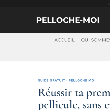
Passer
au
contenu
PELLOCHE-MOI
ACCUEIL
QUI SOMME
GUIDE GRATUIT · PELLOCHE MOI
Réussir ta prem
pellicule, sans