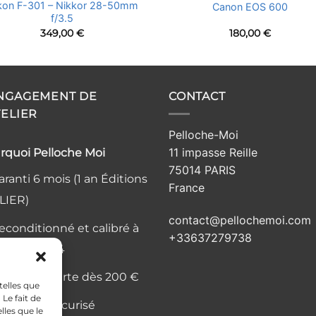
kon F-301 – Nikkor 28-50mm
Canon EOS 600
f/3.5
349,00
€
180,00
€
ENGAGEMENT DE
CONTACT
TELIER
Pelloche-Moi
11 impasse Reille
rquoi Pelloche Moi
75014 PARIS
ranti 6 mois (1 an Éditions
France
LIER)
contact@pellochemoi.com
econditionné et calibré à
+33637279738
elier, Paris 14
ivraison offerte dès 200 €
telles que
Le fait de
aiement sécurisé
lles que le