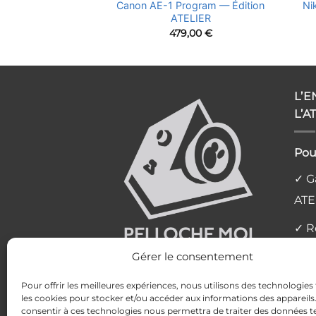
 5 — Minolta AF
Canon AE-1 Program — Édition
Ni
m f/3.5-5.6 D
ATELIER
,00
€
479,00
€
L’
L’A
Pou
✓ Ga
ATE
✓ R
l'at
Gérer le consentement
✓ L
Pour offrir les meilleures expériences, nous utilisons des technologies 
les cookies pour stocker et/ou accéder aux informations des appareils. 
✓ P
consentir à ces technologies nous permettra de traiter des données te