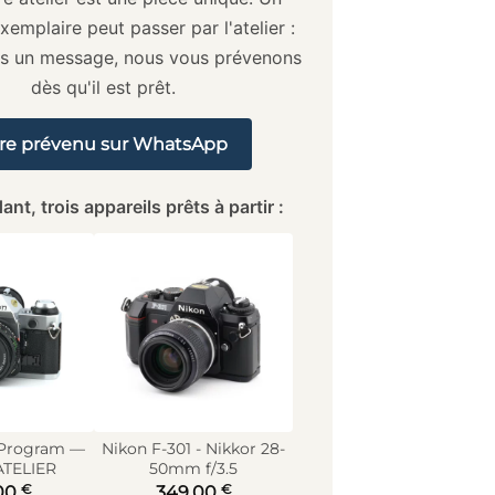
xemplaire peut passer par l'atelier :
us un message, nous vous prévenons
dès qu'il est prêt.
re prévenu sur WhatsApp
ant, trois appareils prêts à partir :
 Program —
Nikon F-301 - Nikkor 28-
ATELIER
50mm f/3.5
€
€
00
349,00