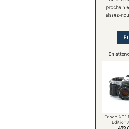
prochain e
laissez-no
Êt
En attend
Canon AE-1
Édition 
479,