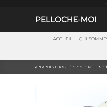
Passer
au
contenu
PELLOCHE-MOI
ACCUEIL
QUI SOMME
APPAREILS PHOTO
/
35MM
/
REFLEX
/
N