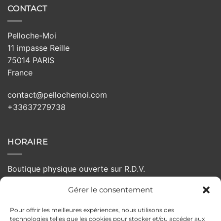
CONTACT
Pelloche-Moi
11 impasse Reille
75014 PARIS
France
contact@pellochemoi.com
+33637279738
HORAIRE
Boutique physique ouverte sur R.D.V.
Gérer le consentement
Lundi :
Fermé
Mardi :
10h - 19h
Pour offrir les meilleures expériences, nous utilisons des
Mercredi :
10h - 19h
technologies telles que les cookies pour stocker et/ou accéder aux