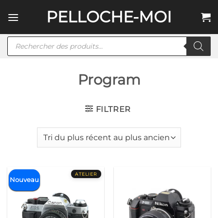
Passer
PELLOCHE-MOI
au
contenu
Recherche
de
produits
Program
FILTRER
Nouveau