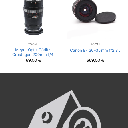
ZOOM
ZOOM
Meyer Optik Görlitz
Canon EF 20–35 mm f/2.8 L
Orestegon 200mm f/4
169,00
€
369,00
€