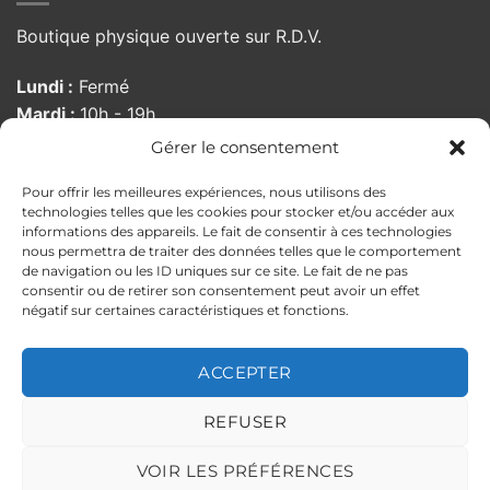
Boutique physique ouverte sur R.D.V.
Lundi :
Fermé
Mardi :
10h - 19h
Mercredi :
10h - 19h
Gérer le consentement
Jeudi :
10h - 19h
Pour offrir les meilleures expériences, nous utilisons des
Vendredi :
10:00 - 19h
technologies telles que les cookies pour stocker et/ou accéder aux
Samedi :
10h - 19h
informations des appareils. Le fait de consentir à ces technologies
Dimanche :
Fermé
nous permettra de traiter des données telles que le comportement
de navigation ou les ID uniques sur ce site. Le fait de ne pas
consentir ou de retirer son consentement peut avoir un effet
négatif sur certaines caractéristiques et fonctions.
MENTIONS LÉGALES
POLITIQUE DE CONFIDENTIALITÉ
CONDITIONS GÉNÉRALES DE VENTE
ACCEPTER
POLITIQUE DE RETOUR
ILS PARLENT DE NOUS
Copyright 2026 ©
PELLOCHE-MOI
REFUSER
Ce site est protégé par reCAPTCHA.
Politique de confidentialité
et
VOIR LES PRÉFÉRENCES
Conditions d'utilisation
de Google applicables.