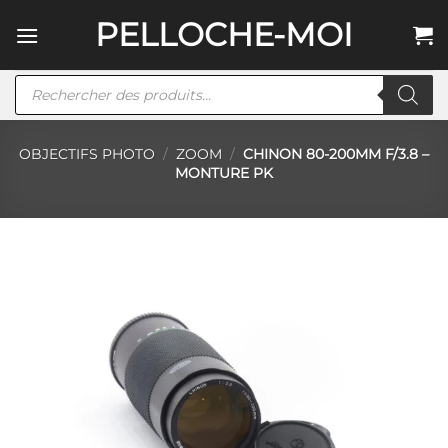
Passer
PELLOCHE-MOI
au
contenu
Recherche
de
produits
OBJECTIFS PHOTO
/
ZOOM
/
CHINON 80-200MM F/3.8 –
MONTURE PK