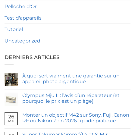
Pelloche d'Or
Test d'appareils
Tutoriel
Uncategorized
DERNIERS ARTICLES
À quoi sert vraiment une garantie sur un
appareil photo argentique
Aucun
commentaire
Olympus Mju II : l’avis d’un réparateur (et
sur
À
pourquoi le prix est un piège)
quoi
sert
Aucun
vraiment
commentaire
Monter un objectif M42 sur Sony, Fuji, Canon
une
sur
26
garantie
Olympus
RF ou Nikon Z en 2026 : guide pratique
Mai
sur
Mju
un
II
Aucun
appareil
:
commentaire
Super-Takumar 50mm f/1,4 et S-M-C
photo
l’avis
sur