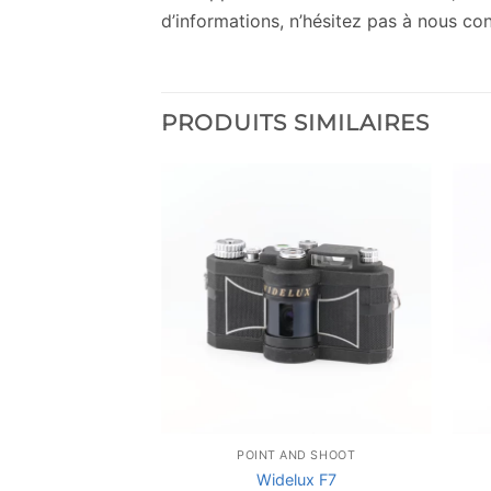
d’informations, n’hésitez pas à nous con
PRODUITS SIMILAIRES
AND SHOOT
POINT AND SHOOT
a Kanpai
Widelux F7