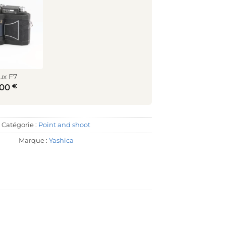
ux F7
€
,00
Catégorie :
Point and shoot
Marque :
Yashica