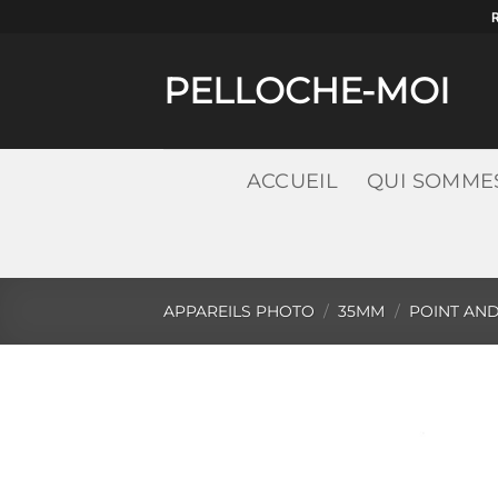
Passer
au
contenu
PELLOCHE-MOI
ACCUEIL
QUI SOMME
APPAREILS PHOTO
/
35MM
/
POINT AN