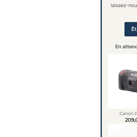
laissez-no
Êt
En attend
Canon P
209,