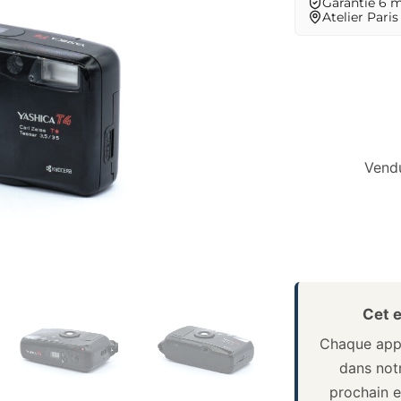
Garantie 6 
Atelier Paris
Vendu
Cet e
Chaque appa
dans notr
prochain e