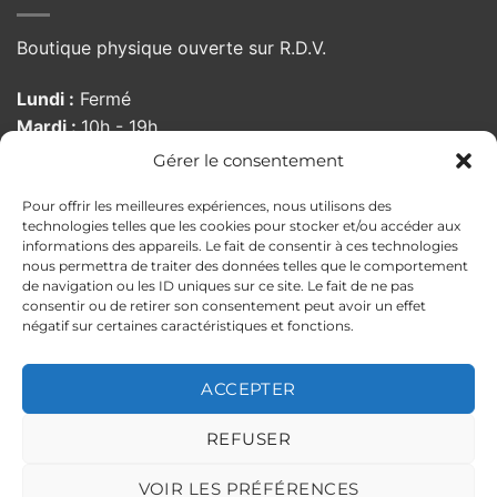
Boutique physique ouverte sur R.D.V.
Lundi :
Fermé
Mardi :
10h - 19h
Mercredi :
10h - 19h
Gérer le consentement
Jeudi :
10h - 19h
Pour offrir les meilleures expériences, nous utilisons des
Vendredi :
10:00 - 19h
technologies telles que les cookies pour stocker et/ou accéder aux
Samedi :
10h - 19h
informations des appareils. Le fait de consentir à ces technologies
Dimanche :
Fermé
nous permettra de traiter des données telles que le comportement
de navigation ou les ID uniques sur ce site. Le fait de ne pas
consentir ou de retirer son consentement peut avoir un effet
négatif sur certaines caractéristiques et fonctions.
MENTIONS LÉGALES
POLITIQUE DE CONFIDENTIALITÉ
CONDITIONS GÉNÉRALES DE VENTE
ACCEPTER
POLITIQUE DE RETOUR
ILS PARLENT DE NOUS
Copyright 2026 ©
PELLOCHE-MOI
REFUSER
Ce site est protégé par reCAPTCHA.
Politique de confidentialité
et
VOIR LES PRÉFÉRENCES
Conditions d'utilisation
de Google applicables.