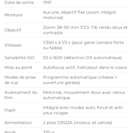
Date de sortie
1991
Aucune, objectif fixe (zoom intégré
Monture
motorisé)
Zoom 38–90 mm f/3.5–7.8, rendu doux et
Objectif
contrasté
1/300 s à 1/3 s (pour gérer lumière forte
Vitesses
ou faible)
Sensibilité ISO
50 à 1600 (détection DX automatique)
Mise au point
Autofocus actif, indicateur dans le viseur
Modes de prise
Programme automatique (vitesse +
de vue
ouverture gérées)
Avancement du
Motorisé, mouvement doux avec retour
film
automatique
Intégré avec modes auto, forcé et anti-
Flash
yeux rouges
Alimentation
2 piles CR123A (moteur et cellule)
Poids
370 g