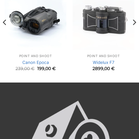
POINT AND SHOOT
POINT AND SHOOT
Canon Epoca
Widelux F7
Le
Le
239,00
€
199,00
€
2899,00
€
prix
prix
initial
actuel
était :
est :
239,00 €.
199,00 €.