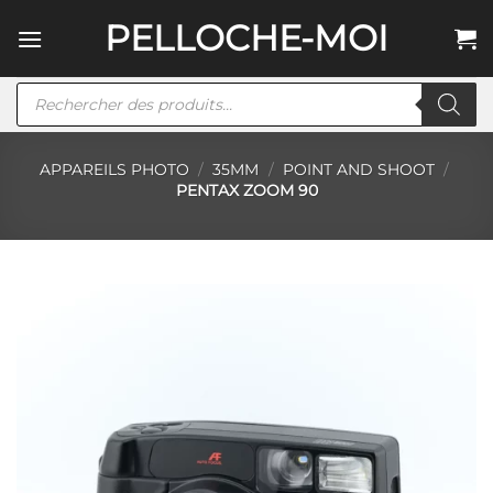
Passer
PELLOCHE-MOI
au
contenu
Recherche
de
produits
APPAREILS PHOTO
/
35MM
/
POINT AND SHOOT
/
PENTAX ZOOM 90