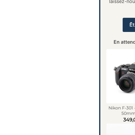
laissez-no
Êt
En attend
Nikon F-301 
50mm 
349,