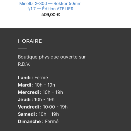
Minolta X-300 — Rokkor 50mm
f/1.7 — Édition ATELIER
409,00
€
HORAIRE
Boutique physique ouverte sur
R.D.V.
Lundi :
Fermé
Mardi :
10h - 19h
Mercredi :
10h - 19h
Jeudi :
10h - 19h
Vendredi :
10:00 - 19h
Samedi :
10h - 19h
Dimanche :
Fermé