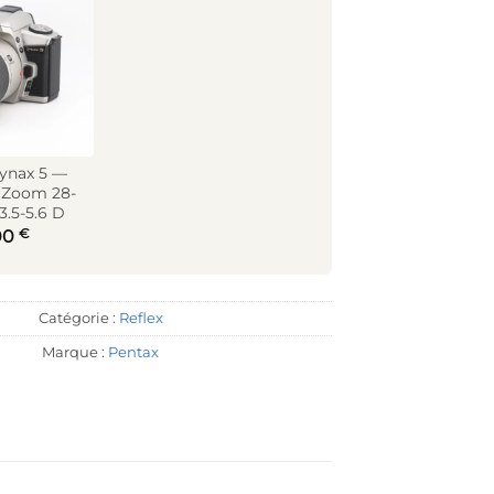
ynax 5 —
 Zoom 28-
.5-5.6 D
€
00
Catégorie :
Reflex
Marque :
Pentax