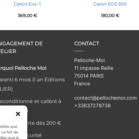
Canon Eos-1
Canon EOS 600
369,00
€
180,00
€
ENGAGEMENT DE
CONTACT
TELIER
Pelloche-Moi
11 impasse Reille
rquoi Pelloche Moi
75014 PARIS
ranti 6 mois (1 an Éditions
France
LIER)
contact@pellochemoi.com
econditionné et calibré à
+33637279738
elier, Paris 14
ivraison offerte dès 200 €
telles que
Le fait de
aiement sécurisé
lles que le