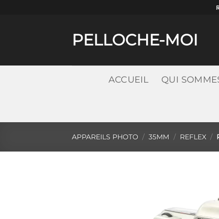
Passer
au
contenu
PELLOCHE-MOI
ACCUEIL
QUI SOMME
APPAREILS PHOTO
/
35MM
/
REFLEX
/
P