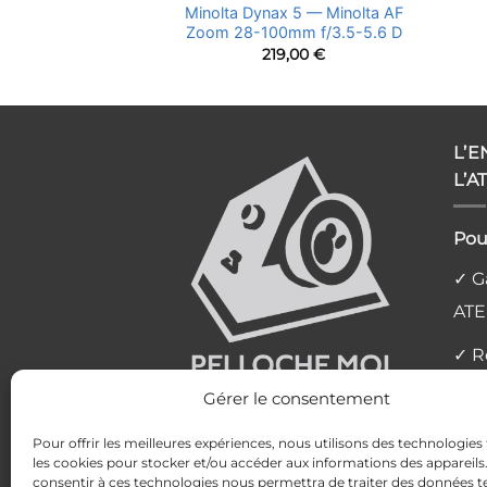
 Nikkor 28-50mm
Minolta Dynax 5 — Minolta AF
/3.5
Zoom 28-100mm f/3.5-5.6 D
,00
€
219,00
€
L’
L’A
Pou
✓ Ga
ATE
✓ R
l'at
Gérer le consentement
✓ L
Pour offrir les meilleures expériences, nous utilisons des technologies 
les cookies pour stocker et/ou accéder aux informations des appareils. 
✓ P
consentir à ces technologies nous permettra de traiter des données te