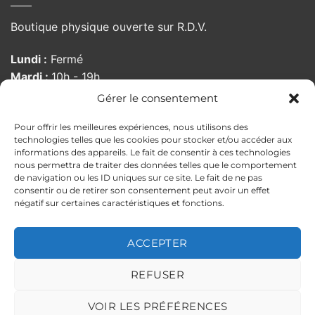
Boutique physique ouverte sur R.D.V.
Lundi :
Fermé
Mardi :
10h - 19h
Mercredi :
10h - 19h
Gérer le consentement
Jeudi :
10h - 19h
Pour offrir les meilleures expériences, nous utilisons des
Vendredi :
10:00 - 19h
technologies telles que les cookies pour stocker et/ou accéder aux
Samedi :
10h - 19h
informations des appareils. Le fait de consentir à ces technologies
Dimanche :
Fermé
nous permettra de traiter des données telles que le comportement
de navigation ou les ID uniques sur ce site. Le fait de ne pas
consentir ou de retirer son consentement peut avoir un effet
négatif sur certaines caractéristiques et fonctions.
MENTIONS LÉGALES
POLITIQUE DE CONFIDENTIALITÉ
CONDITIONS GÉNÉRALES DE VENTE
ACCEPTER
POLITIQUE DE RETOUR
ILS PARLENT DE NOUS
Copyright 2026 ©
PELLOCHE-MOI
REFUSER
Ce site est protégé par reCAPTCHA.
Politique de confidentialité
et
VOIR LES PRÉFÉRENCES
Conditions d'utilisation
de Google applicables.