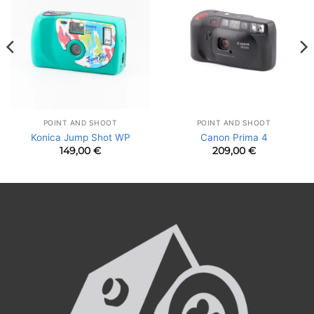
POINT AND SHOOT
POINT AND SHOOT
Konica Jump Shot WP
Canon Prima 4
149,00
€
209,00
€
l
 €.