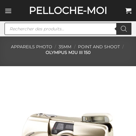
Passer
PELLOCHE-MOI
au
contenu
Recherche
de
produits
APPAREILS PHOTO
/
35MM
/
POINT AND SHOOT
/
OLYMPUS MJU III 150