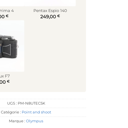
rima 4
Pentax Espio 140
€
€
00
249,00
ux F7
€
,00
UGS :
PM-N8UTEC5K
Catégorie :
Point and shoot
Marque :
Olympus