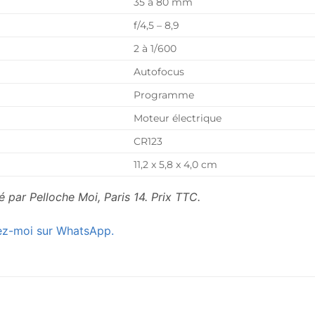
35 à 80 mm
f/4,5 – 8,9
2 à 1/600
Autofocus
Programme
Moteur électrique
CR123
11,2 x 5,8 x 4,0 cm
 par Pelloche Moi, Paris 14. Prix TTC.
ez-moi sur WhatsApp.