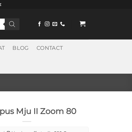
€
AT
BLOG
CONTACT
us Mju II Zoom 80