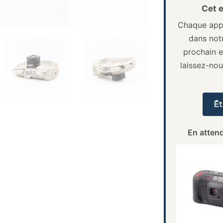
Cet e
Chaque appa
dans notr
prochain e
laissez-no
Êt
En attend