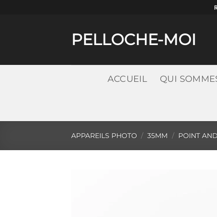
Passer
au
contenu
PELLOCHE-MOI
ACCUEIL
QUI SOMME
APPAREILS PHOTO
/
35MM
/
POINT AN