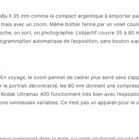
 Mju II 35 mm comme le compact argentique à emporter part
 mais avec un zoom. Même boîtier fermé par un volet coulis
che, on sort, on photographie. L’objectif couvre 35 à 80 mm,
rogrammation automatique de l’exposition, sans bouton supe
i
En voyage, le zoom permet de cadrer plus serré sans s’appro
ur le portrait décontracté, les 80 mm donnent une compress
Kodak Ultramax 400 fonctionnent très bien avec l’expositi
ns lumineuses variables. Ce n’est pas un appareil pour le s
que surprenant dans la main. Le volet coulissant s’ouvre d’u