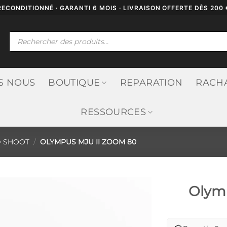
RECONDITIONNÉ · GARANTI 6 MOIS · LIVRAISON OFFERTE DÈS 200 
Recherche
de
produits
S NOUS
BOUTIQUE
REPARATION
RACH
RESSOURCES
D SHOOT
/
OLYMPUS MJU II ZOOM 80
Olymp