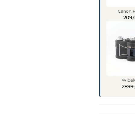
Canon P
209,
Widel
2899