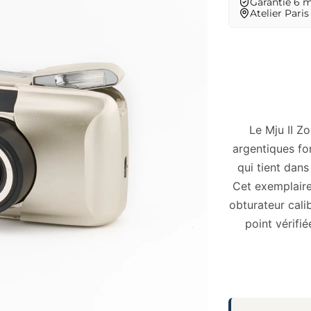
Garantie 6 
Atelier Paris
Le Mju II Z
argentiques fo
qui tient dans
Cet exemplaire 
obturateur cali
point vérifié