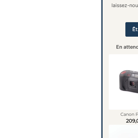
laissez-no
Êt
En attend
Canon P
209,