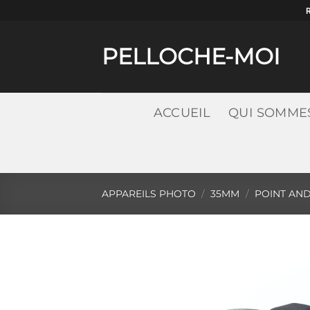
Passer
au
contenu
PELLOCHE-MOI
ACCUEIL
QUI SOMME
APPAREILS PHOTO
/
35MM
/
POINT AN