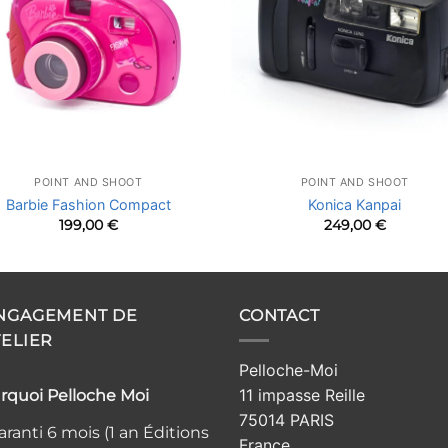
POINT AND SHOOT
POINT AND SHOOT
Barbie Fashion Compact
Konica Kanpai
199,00
€
249,00
€
ENGAGEMENT DE
CONTACT
TELIER
Pelloche-Moi
11 impasse Reille
rquoi Pelloche Moi
75014 PARIS
ranti 6 mois (1 an Éditions
France