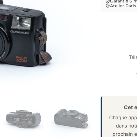
Garantie 6 
Atelier Paris
Tél
Cet e
Chaque appa
dans notr
prochain e