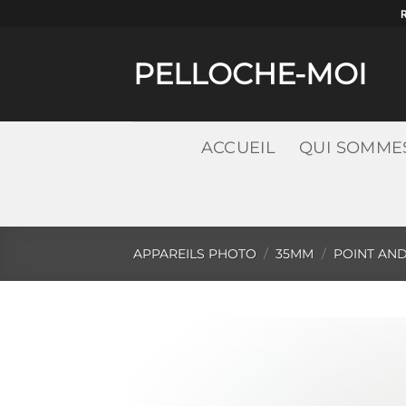
Passer
au
contenu
PELLOCHE-MOI
ACCUEIL
QUI SOMME
APPAREILS PHOTO
/
35MM
/
POINT AN