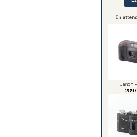
En attend
Canon P
209,