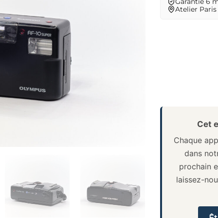
Garantie 6 
Atelier Paris
Cet e
Chaque appa
dans notr
prochain e
laissez-no
Êt