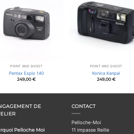
POINT AND SHOOT
POINT AND SHOOT
Pentax Espio 140
Konica Kanpai
249,00
€
249,00
€
ENGAGEMENT DE
CONTACT
TELIER
Pelloche-Moi
11 impasse Reille
rquoi Pelloche Moi