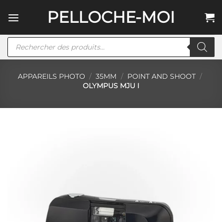
Passer
PELLOCHE-MOI
au
contenu
Recherche
de
produits
APPAREILS PHOTO
/
35MM
/
POINT AND SHOOT
/
OLYMPUS MJU I