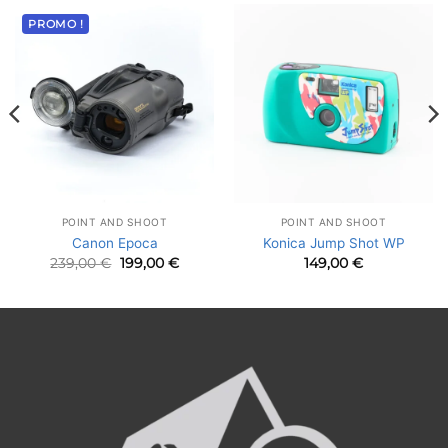
PROMO !
POINT AND SHOOT
POINT AND SHOOT
Canon Epoca
Konica Jump Shot WP
Le
Le
239,00
€
199,00
€
149,00
€
prix
prix
initial
actuel
était :
est :
239,00 €.
199,00 €.