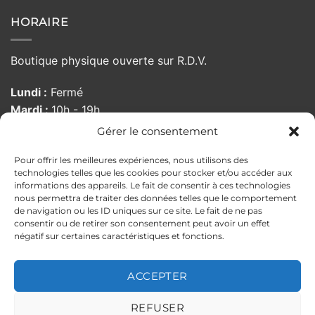
HORAIRE
Boutique physique ouverte sur R.D.V.
Lundi :
Fermé
Mardi :
10h - 19h
Mercredi :
10h - 19h
Gérer le consentement
Jeudi :
10h - 19h
Pour offrir les meilleures expériences, nous utilisons des
Vendredi :
10:00 - 19h
technologies telles que les cookies pour stocker et/ou accéder aux
Samedi :
10h - 19h
informations des appareils. Le fait de consentir à ces technologies
Dimanche :
Fermé
nous permettra de traiter des données telles que le comportement
de navigation ou les ID uniques sur ce site. Le fait de ne pas
consentir ou de retirer son consentement peut avoir un effet
négatif sur certaines caractéristiques et fonctions.
MENTIONS LÉGALES
POLITIQUE DE CONFIDENTIALITÉ
CONDITIONS GÉNÉRALES DE VENTE
ACCEPTER
POLITIQUE DE RETOUR
ILS PARLENT DE NOUS
Copyright 2026 ©
PELLOCHE-MOI
REFUSER