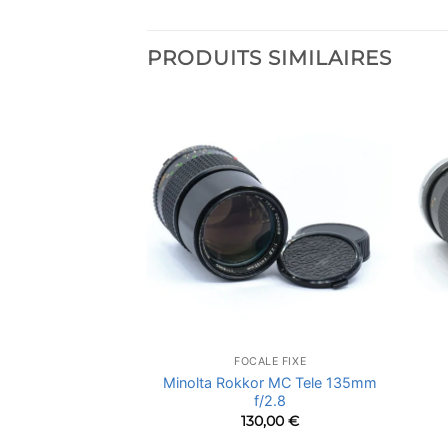
PRODUITS SIMILAIRES
LE FIXE
FOCALE FIXE
hen 35mm f/4.5
Minolta Rokkor MC Tele 135mm
42)
f/2.8
,00
€
130,00
€