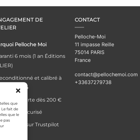
ENGAGEMENT DE
CONTACT
TELIER
Pelloche-Moi
11 impasse Reille
rquoi Pelloche Moi
75014 PARIS
ranti 6 mois (1 an Éditions
France
LIER)
contact@pellochemoi.com
econditionné et calibré à
+33637279738
elier, Paris 14
ivraison offerte dès 200 €
telles que
Le fait de
aiement sécurisé
lles que le
ne pas
is vérifiés sur Trustpilot
sur