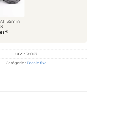
-AI 135mm
.8
€
00
UGS :
38067
Catégorie :
Focale fixe