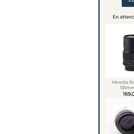
En attend
Minolta R
135mm 
169,