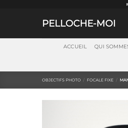
Passer
au
contenu
PELLOCHE-MOI
ACCUEIL
QUI SOMME
OBJECTIFS PHOTO
/
FOCALE FIXE
/
MAM