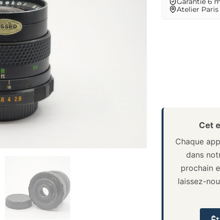
Garantie 6 
Atelier Paris
Cet e
Chaque appa
dans notr
prochain e
laissez-no
Êt