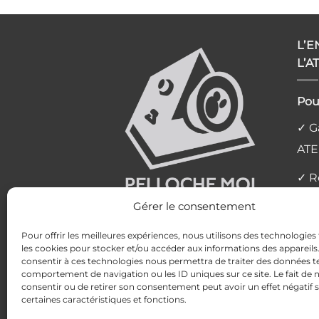
L’
L’A
Pou
✓ Ga
ATE
✓ R
l'at
Gérer le consentement
✓ L
Pour offrir les meilleures expériences, nous utilisons des technologies 
les cookies pour stocker et/ou accéder aux informations des appareils. 
✓ P
consentir à ces technologies nous permettra de traiter des données te
comportement de navigation ou les ID uniques sur ce site. Le fait de 
✓ Av
consentir ou de retirer son consentement peut avoir un effet négatif 
certaines caractéristiques et fonctions.