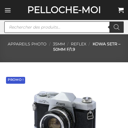
Passer
PELLOCHE-MOI
au
contenu
Recherche
de
produits
APPAREILS PHOTO
/
35MM
/
REFLEX
/
KOWA SETR –
50MM F/1.9
PROMO !