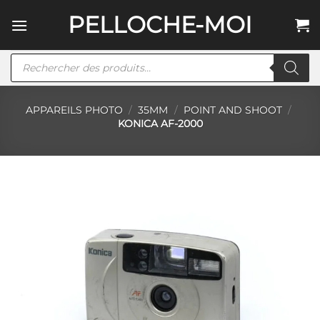
Passer
PELLOCHE-MOI
au
contenu
Recherche
de
produits
APPAREILS PHOTO
/
35MM
/
POINT AND SHOOT
/
KONICA AF-2000