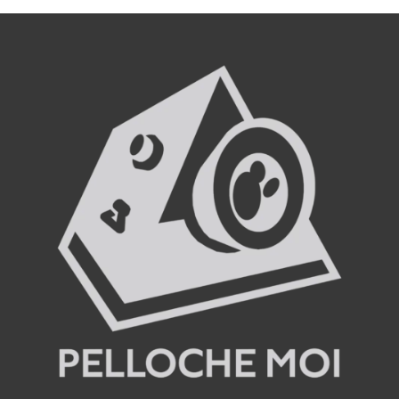
était :
est :
239,00 €.
199,00 