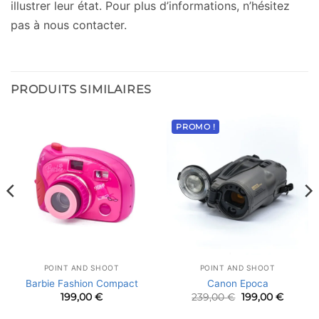
illustrer leur état. Pour plus d’informations, n’hésitez
pas à nous contacter.
PRODUITS SIMILAIRES
PROMO !
POINT AND SHOOT
POINT AND SHOOT
Barbie Fashion Compact
Canon Epoca
Le
Le
199,00
€
239,00
€
199,00
€
prix
prix
initial
actuel