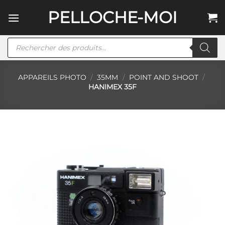
Passer
PELLOCHE-MOI
au
contenu
Recherche
de
produits
APPAREILS PHOTO
/
35MM
/
POINT AND SHOOT
/
HANIMEX 35F