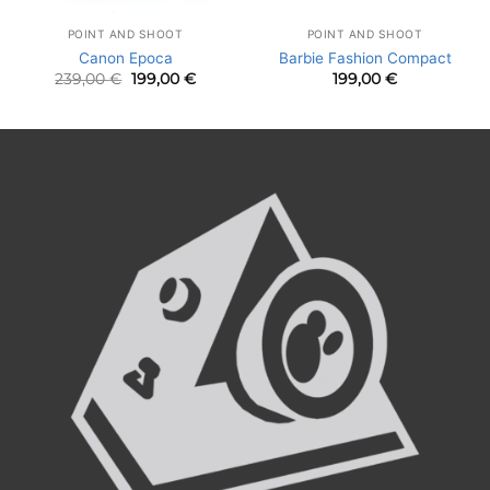
POINT AND SHOOT
POINT AND SHOOT
Canon Epoca
Barbie Fashion Compact
Le
Le
239,00
€
199,00
€
199,00
€
prix
prix
initial
actuel
était :
est :
239,00 €.
199,00 €.