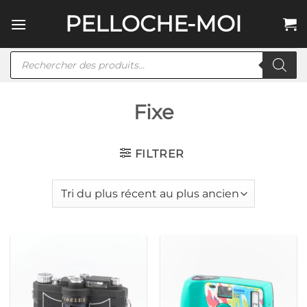
Passer
PELLOCHE-MOI
au
contenu
Recherche
de
produits
Fixe
FILTRER