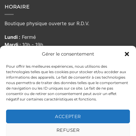
HORAIRE
Boutique physique ouverte sur R.D.V.
Lundi :
Fermé
Mardi :
10h - 19h
Mercredi :
10h - 19h
Gérer le consentement
Jeudi :
10h - 19h
Pour offrir les meilleures expériences, nous utilisons des
Vendredi :
10:00 - 19h
technologies telles que les cookies pour stocker et/ou accéder aux
Samedi :
10h - 19h
informations des appareils. Le fait de consentir à ces technologies
Dimanche :
Fermé
nous permettra de traiter des données telles que le comportement
de navigation ou les ID uniques sur ce site. Le fait de ne pas
consentir ou de retirer son consentement peut avoir un effet
négatif sur certaines caractéristiques et fonctions.
MENTIONS LÉGALES
POLITIQUE DE CONFIDENTIALITÉ
CONDITIONS GÉNÉRALES DE VENTE
ACCEPTER
POLITIQUE DE RETOUR
ILS PARLENT DE NOUS
Copyright 2026 ©
PELLOCHE-MOI
REFUSER