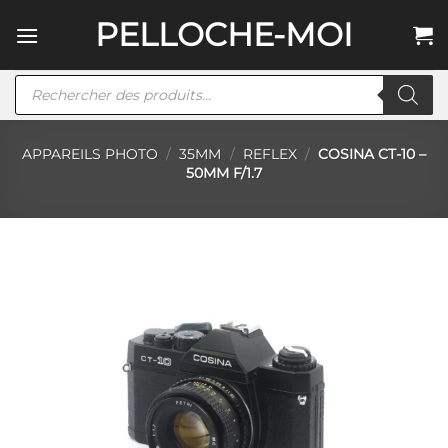
Passer
PELLOCHE-MOI
au
contenu
Recherche
de
produits
APPAREILS PHOTO
/
35MM
/
REFLEX
/
COSINA CT-10 –
50MM F/1.7