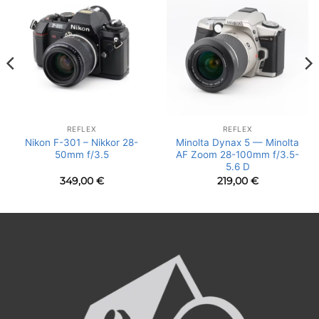
REFLEX
REFLEX
Nikon F-301 – Nikkor 28-
Minolta Dynax 5 — Minolta
50mm f/3.5
AF Zoom 28-100mm f/3.5-
5.6 D
349,00
€
219,00
€