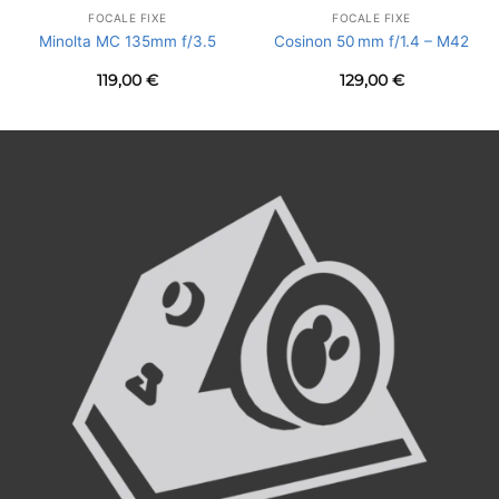
FOCALE FIXE
FOCALE FIXE
Minolta MC 135mm f/3.5
Cosinon 50 mm f/1.4 – M42
119,00
€
129,00
€