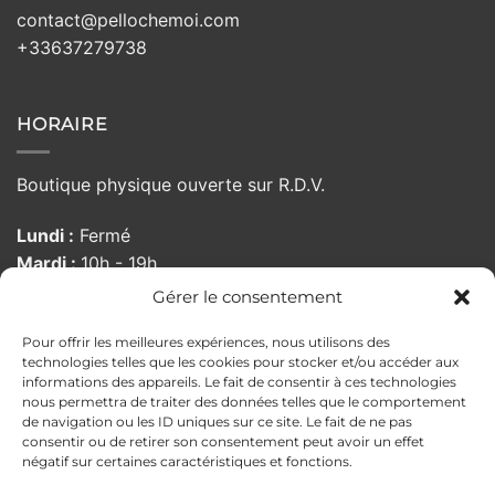
contact@pellochemoi.com
+33637279738
HORAIRE
Boutique physique ouverte sur R.D.V.
Lundi :
Fermé
Mardi :
10h - 19h
Mercredi :
10h - 19h
Gérer le consentement
Jeudi :
10h - 19h
Pour offrir les meilleures expériences, nous utilisons des
Vendredi :
10:00 - 19h
technologies telles que les cookies pour stocker et/ou accéder aux
Samedi :
10h - 19h
informations des appareils. Le fait de consentir à ces technologies
Dimanche :
Fermé
nous permettra de traiter des données telles que le comportement
de navigation ou les ID uniques sur ce site. Le fait de ne pas
consentir ou de retirer son consentement peut avoir un effet
négatif sur certaines caractéristiques et fonctions.
MENTIONS LÉGALES
POLITIQUE DE CONFIDENTIALITÉ