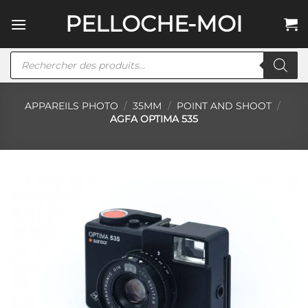
Passer
PELLOCHE-MOI
au
contenu
Recherche
de
produits
APPAREILS PHOTO
/
35MM
/
POINT AND SHOOT
/
AGFA OPTIMA 535