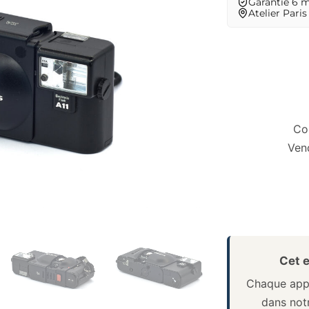
Garantie 6 
Atelier Paris
Co
Vend
Cet e
Chaque appa
dans notr