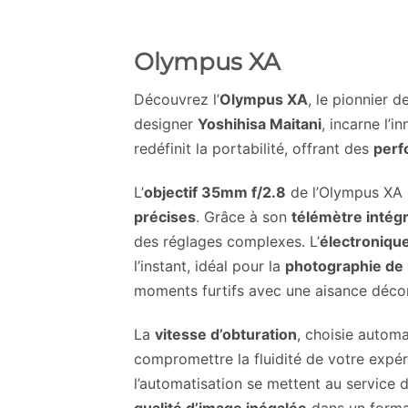
Olympus XA
Découvrez l’
Olympus XA
, le pionnier 
designer
Yoshihisa Maitani
, incarne l’i
redéfinit la portabilité, offrant des
perf
L’
objectif 35mm f/2.8
de l’Olympus XA e
précises
. Grâce à son
télémètre intég
des réglages complexes. L’
électroniqu
l’instant, idéal pour la
photographie de
moments furtifs avec une aisance déco
La
vitesse d’obturation
, choisie automa
compromettre la fluidité de votre exp
l’automatisation se mettent au service d
qualité d’image inégalée
dans un forma