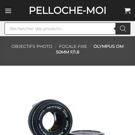
Passer
PELLOCHE-MOI
au
contenu
Recherche
de
produits
OBJECTIFS PHOTO
/
FOCALE FIXE
/
OLYMPUS OM
50MM F/1.8