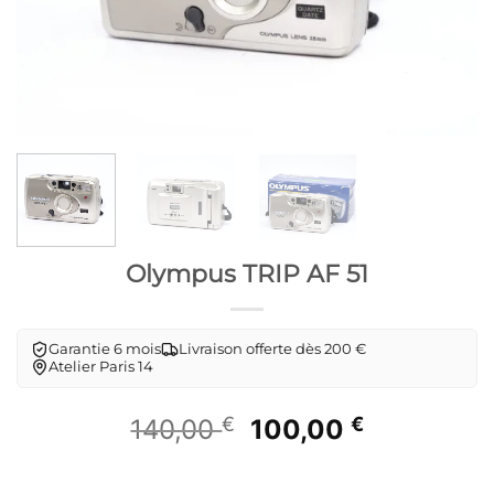
Olympus TRIP AF 51
Garantie 6 mois
Livraison offerte dès 200 €
Atelier Paris 14
€
Le
€
Le
140,00
100,00
prix
prix