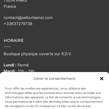
75014 PARIS
France
contact@pellochemoi.com
+33637279738
HORAIRE
Boutique physique ouverte sur R.D.V.
Lundi :
Fermé
Mardi :
10h - 19h
Mercredi :
10h - 19h
Gérer le consentement
Jeudi :
10h - 19h
Pour offrir les meilleures expériences, nous utilisons des
Vendredi :
10:00 - 19h
technologies telles que les cookies pour stocker et/ou accéder aux
Samedi :
10h - 19h
informations des appareils. Le fait de consentir à ces technologies
Dimanche :
Fermé
nous permettra de traiter des données telles que le comportement
de navigation ou les ID uniques sur ce site. Le fait de ne pas