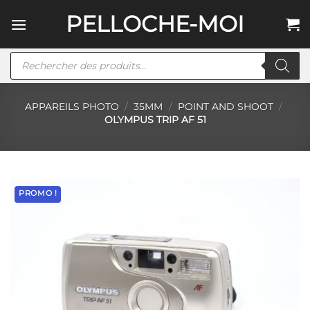
Passer
PELLOCHE-MOI
au
contenu
Recherche
de
produits
APPAREILS PHOTO
/
35MM
/
POINT AND SHOOT
/
OLYMPUS TRIP AF 51
PROMO !