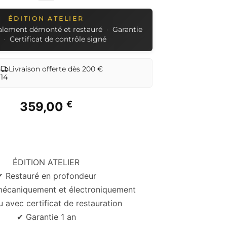
ÉDITION ATELIER
ralement démonté et restauré
·
Garantie
·
Certificat de contrôle signé
n
Livraison offerte dès 200 €
 14
€
359,00
ÉDITION ATELIER
✔ Restauré en profondeur
mécaniquement et électroniquement
 avec certificat de restauration
✔ Garantie 1 an