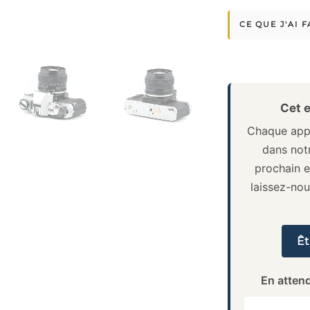
CE QUE J'AI F
Cet e
Chaque appa
dans notr
prochain e
laissez-no
Êt
En attend