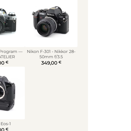
 Program —
Nikon F-301 - Nikkor 28-
ATELIER
50mm f/3.5
€
€
00
349,00
Eos-1
€
00