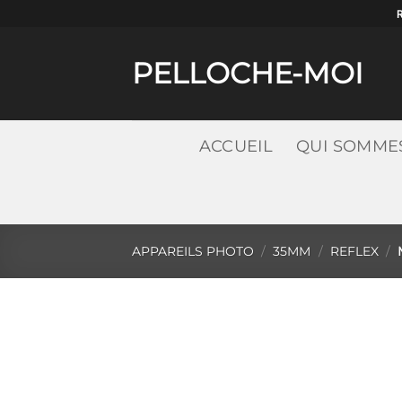
Passer
au
contenu
PELLOCHE-MOI
ACCUEIL
QUI SOMME
APPAREILS PHOTO
/
35MM
/
REFLEX
/
M