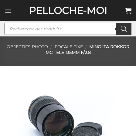
Passer
PELLOCHE-MOI
au
contenu
Recherche
de
produits
OBJECTIFS PHOTO
/
FOCALE FIXE
/
MINOLTA ROKKOR
MC TELE 135MM F/2.8