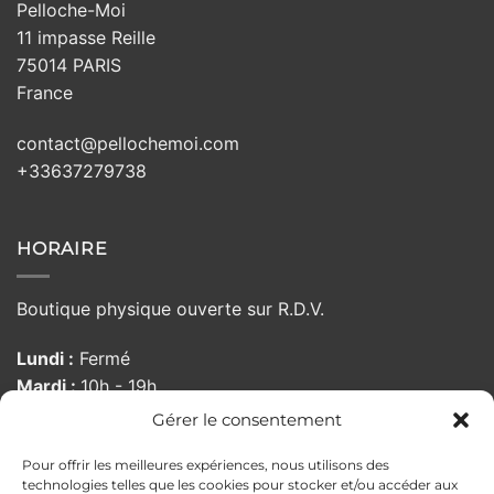
Pelloche-Moi
11 impasse Reille
75014 PARIS
France
contact@pellochemoi.com
+33637279738
HORAIRE
Boutique physique ouverte sur R.D.V.
Lundi :
Fermé
Mardi :
10h - 19h
Mercredi :
10h - 19h
Gérer le consentement
Jeudi :
10h - 19h
Pour offrir les meilleures expériences, nous utilisons des
Vendredi :
10:00 - 19h
technologies telles que les cookies pour stocker et/ou accéder aux