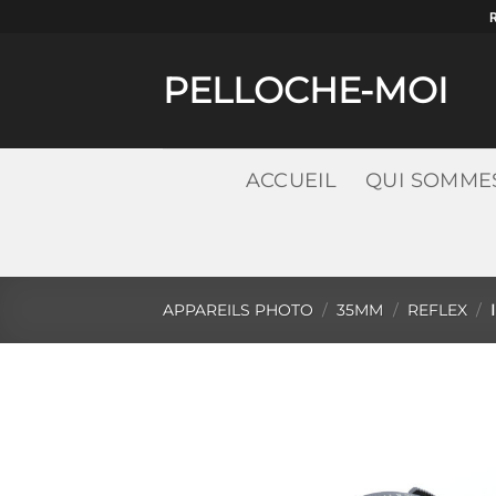
Passer
au
contenu
PELLOCHE-MOI
ACCUEIL
QUI SOMME
APPAREILS PHOTO
/
35MM
/
REFLEX
/