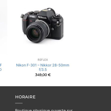
REFLEX
F
Nikon F-301 – Nikkor 28-50mm
D
f/3.5
349,00
€
HORAIRE
Boutique physique ouverte sur