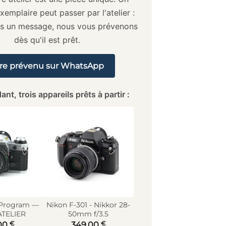
xemplaire peut passer par l'atelier :
us un message, nous vous prévenons
dès qu'il est prêt.
re prévenu sur WhatsApp
ant, trois appareils prêts à partir :
 Program —
Nikon F-301 - Nikkor 28-
ATELIER
50mm f/3.5
€
€
00
349,00