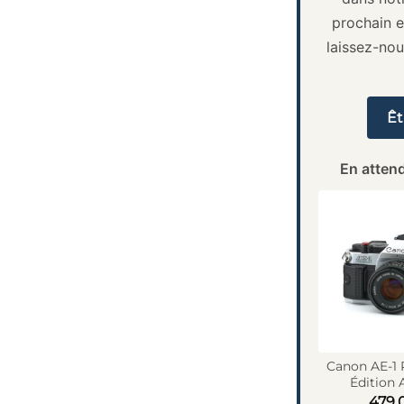
prochain e
laissez-no
Êt
En attend
Canon AE-1
Édition 
479,