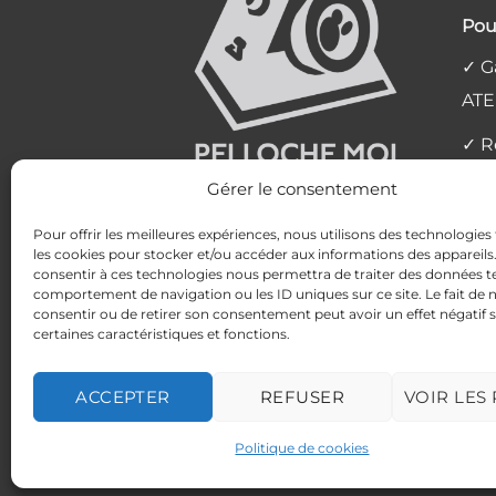
Pou
✓ Ga
ATE
✓ R
l'at
Gérer le consentement
✓ L
Pour offrir les meilleures expériences, nous utilisons des technologies 
les cookies pour stocker et/ou accéder aux informations des appareils. 
✓ P
consentir à ces technologies nous permettra de traiter des données te
comportement de navigation ou les ID uniques sur ce site. Le fait de 
✓ Av
consentir ou de retirer son consentement peut avoir un effet négatif 
certaines caractéristiques et fonctions.
MENTIONS LÉGALES
POLITIQUE DE 
ACCEPTER
REFUSER
VOIR LES
Politique de cookies
Ce site est proté