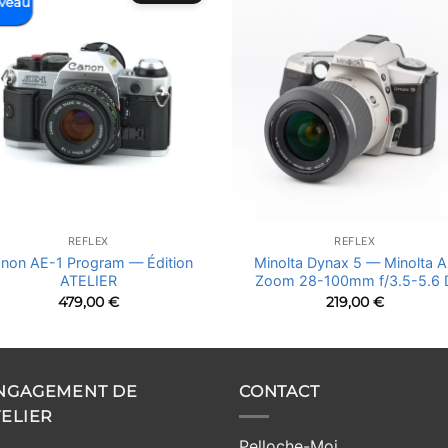
veau
REFLEX
REFLEX
non AE-1 Program — Édition
Minolta Dynax 5 — Minolta A
ATELIER
Zoom 28-100mm f/3.5-5.6 
479,00
€
219,00
€
ENGAGEMENT DE
CONTACT
TELIER
Pelloche-Moi