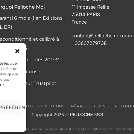
11 impasse Reille
rquoi Pelloche Moi
75014 PARIS
ranti 6 mois (1 an Éditions
France
LIER)
contact@pellochemoi.com
econditionné et calibré à
+33637279738
elier, Paris 14
ivraison offerte dès 200 €
telles que
Le fait de
aiement sécurisé
lles que le
ne pas
is vérifiés sur Trustpilot
sur
CONFIDENTIALITÉ
CONDITIONS GÉNÉRALES DE VENTE
POLITIQ
 PRÉFÉRENCES
Copyright 2026 ©
PELLOCHE-MOI
gé par reCAPTCHA.
Politique de confidentialité
et
Conditions d'utilisation
de G