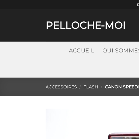
Passer
au
contenu
PELLOCHE-MOI
ACCUEIL
QUI SOMME
ACCESSOIRES
/
FLASH
/
CANON SPEEDL