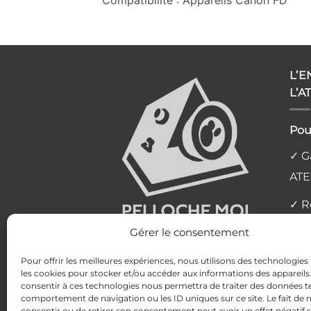
L’
L’A
Pou
✓ Ga
ATE
✓ R
l'at
Gérer le consentement
✓ L
Pour offrir les meilleures expériences, nous utilisons des technologies 
les cookies pour stocker et/ou accéder aux informations des appareils. 
✓ P
consentir à ces technologies nous permettra de traiter des données te
comportement de navigation ou les ID uniques sur ce site. Le fait de 
✓ Av
consentir ou de retirer son consentement peut avoir un effet négatif 