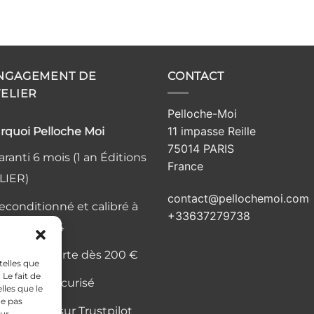
ENGAGEMENT DE
CONTACT
TELIER
Pelloche-Moi
11 impasse Reille
rquoi Pelloche Moi
75014 PARIS
ranti 6 mois (1 an Éditions
France
LIER)
contact@pellochemoi.com
econditionné et calibré à
+33637279738
elier, Paris 14
ivraison offerte dès 200 €
telles que
Le fait de
aiement sécurisé
lles que le
ne pas
is vérifiés sur Trustpilot
sur