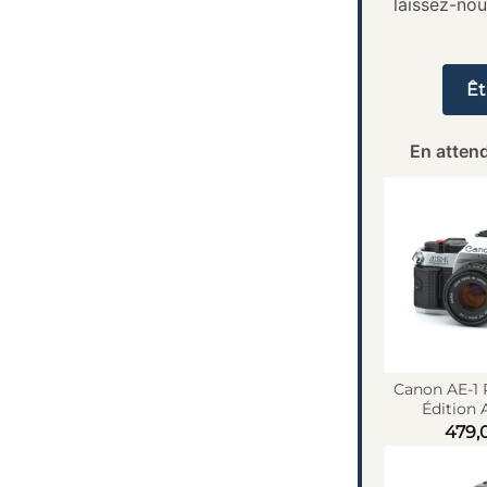
laissez-no
Êt
En attend
Canon AE-1
Édition 
479,