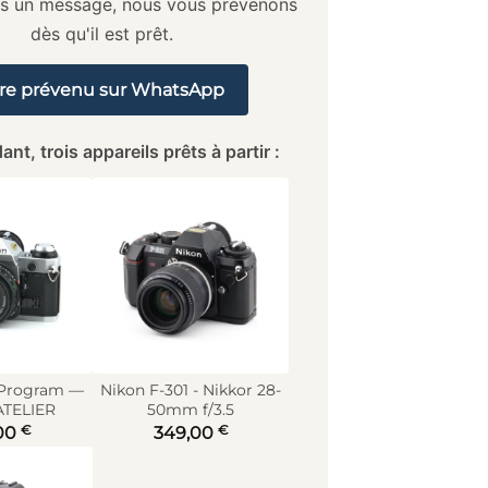
us un message, nous vous prévenons
dès qu'il est prêt.
re prévenu sur WhatsApp
ant, trois appareils prêts à partir :
 Program —
Nikon F-301 - Nikkor 28-
ATELIER
50mm f/3.5
€
€
00
349,00