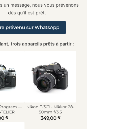
us un message, nous vous prévenons
dès qu'il est prêt.
re prévenu sur WhatsApp
ant, trois appareils prêts à partir :
 Program —
Nikon F-301 - Nikkor 28-
ATELIER
50mm f/3.5
€
€
00
349,00