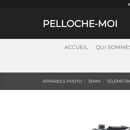
Passer
au
contenu
PELLOCHE-MOI
ACCUEIL
QUI SOMME
APPAREILS PHOTO
/
35MM
/
TÉLÉMETR