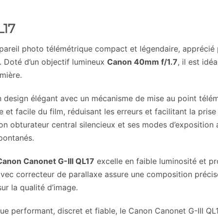
L17
areil photo télémétrique compact et légendaire, apprécié po
 Doté d’un objectif lumineux
Canon 40mm f/1.7
, il est id
umière.
un design élégant avec un mécanisme de mise au point télé
t facile du film, réduisant les erreurs et facilitant la pr
n obturateur central silencieux et ses modes d’exposition
spontanés.
Canon Canonet G-III QL17
excelle en faible luminosité et 
r avec correcteur de parallaxe assure une composition préc
r la qualité d’image.
ue performant, discret et fiable, le Canon Canonet G-III QL1