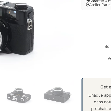
Garantie 6 
Atelier Paris
Boi
V
Cet e
Chaque appa
dans notr
prochain e