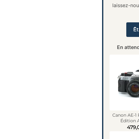
laissez-no
Êt
En attend
Canon AE-1
Édition 
479,