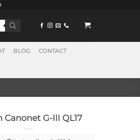
€
AT
BLOG
CONTACT
 Canonet G-III QL17