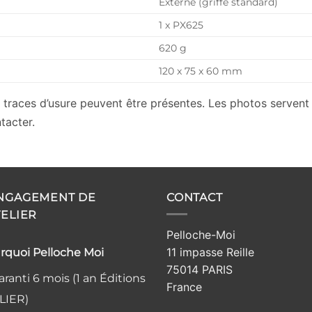
Externe (griffe standard)
1 x PX625
620 g
120 x 75 x 60 mm
traces d’usure peuvent être présentes. Les photos servent à 
tacter.
ENGAGEMENT DE
CONTACT
TELIER
Pelloche-Moi
11 impasse Reille
rquoi Pelloche Moi
75014 PARIS
ranti 6 mois (1 an Éditions
France
LIER)