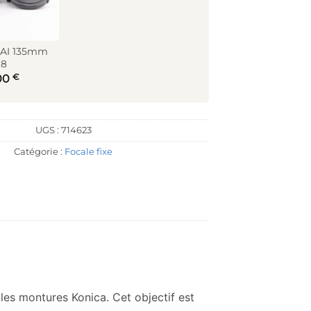
-AI 135mm
.8
€
00
UGS :
714623
Catégorie :
Focale fixe
es montures Konica. Cet objectif est