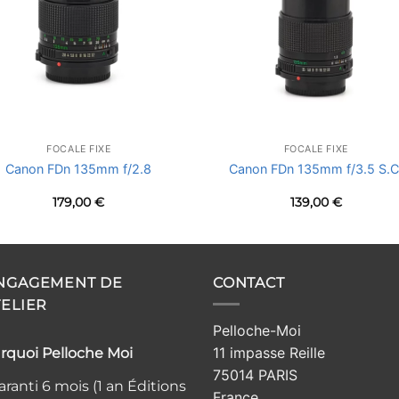
FOCALE FIXE
FOCALE FIXE
Canon FDn 135mm f/2.8
Canon FDn 135mm f/3.5 S.C
179,00
€
139,00
€
ENGAGEMENT DE
CONTACT
TELIER
Pelloche-Moi
11 impasse Reille
rquoi Pelloche Moi
75014 PARIS
ranti 6 mois (1 an Éditions
France