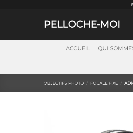
Passer
au
contenu
PELLOCHE-MOI
ACCUEIL
QUI SOMME
OBJECTIFS PHOTO
/
FOCALE FIXE
/
ADM