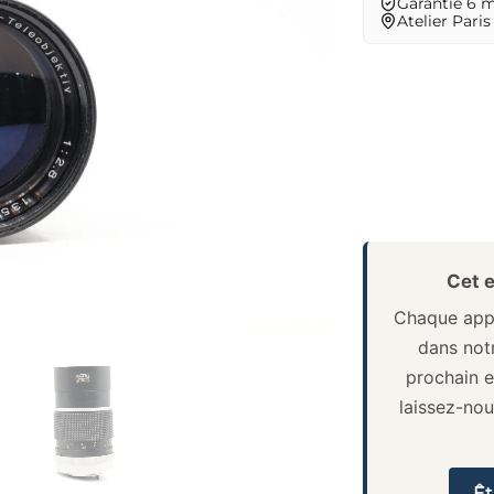
Garantie 6 
Atelier Paris
Cet e
Chaque appa
dans notr
prochain e
laissez-no
Êt