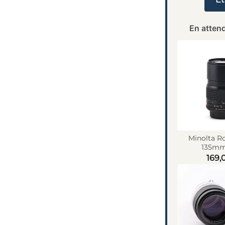
En attend
Minolta R
135mm 
169,