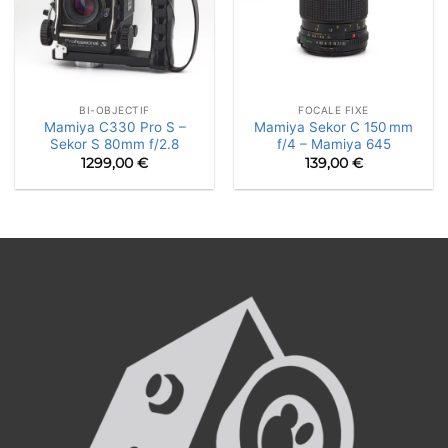
BI-OBJECTIF
FOCALE FIXE
Mamiya C330 Pro S –
Mamiya Sekor C 150 mm
Sekor S 80mm f/2.8
f/4 – Mamiya 645
1299,00
€
139,00
€