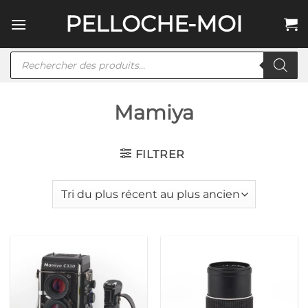
Passer
PELLOCHE-MOI
au
contenu
Recherche
de
produits
Mamiya
FILTRER