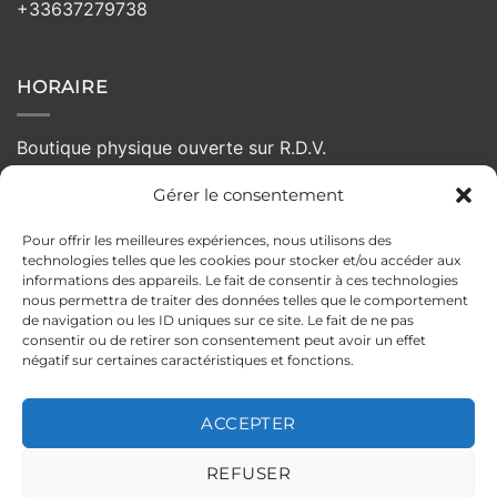
+33637279738
HORAIRE
Boutique physique ouverte sur R.D.V.
Gérer le consentement
Lundi :
Fermé
Mardi :
10h - 19h
Pour offrir les meilleures expériences, nous utilisons des
Mercredi :
10h - 19h
technologies telles que les cookies pour stocker et/ou accéder aux
Jeudi :
10h - 19h
informations des appareils. Le fait de consentir à ces technologies
nous permettra de traiter des données telles que le comportement
Vendredi :
10:00 - 19h
de navigation ou les ID uniques sur ce site. Le fait de ne pas
Samedi :
10h - 19h
consentir ou de retirer son consentement peut avoir un effet
négatif sur certaines caractéristiques et fonctions.
Dimanche :
Fermé
ACCEPTER
MENTIONS LÉGALES
POLITIQUE DE CONFIDENTIALITÉ
REFUSER
CONDITIONS GÉNÉRALES DE VENTE
POLITIQUE DE RETOUR
ILS PARLENT DE NOUS