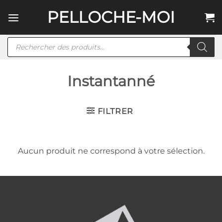
Passer
PELLOCHE-MOI
au
contenu
Recherche
de
produits
Instantanné
FILTRER
Aucun produit ne correspond à votre sélection.