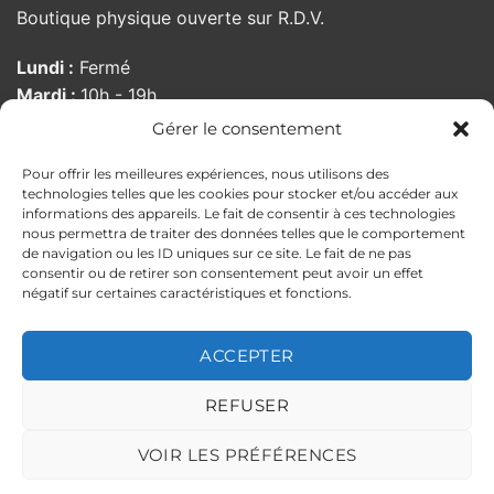
Boutique physique ouverte sur R.D.V.
Lundi :
Fermé
Mardi :
10h - 19h
Mercredi :
10h - 19h
Gérer le consentement
Jeudi :
10h - 19h
Pour offrir les meilleures expériences, nous utilisons des
Vendredi :
10:00 - 19h
technologies telles que les cookies pour stocker et/ou accéder aux
Samedi :
10h - 19h
informations des appareils. Le fait de consentir à ces technologies
Dimanche :
Fermé
nous permettra de traiter des données telles que le comportement
de navigation ou les ID uniques sur ce site. Le fait de ne pas
consentir ou de retirer son consentement peut avoir un effet
négatif sur certaines caractéristiques et fonctions.
MENTIONS LÉGALES
POLITIQUE DE CONFIDENTIALITÉ
CONDITIONS GÉNÉRALES DE VENTE
ACCEPTER
POLITIQUE DE RETOUR
ILS PARLENT DE NOUS
Copyright 2026 ©
PELLOCHE-MOI
REFUSER
Ce site est protégé par reCAPTCHA.
Politique de confidentialité
et
VOIR LES PRÉFÉRENCES
Conditions d'utilisation
de Google applicables.