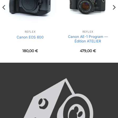
REFLEX
REFLEX
Canon AE-1 Program —
Canon EOS 600
Édition ATELIER
180,00
€
479,00
€