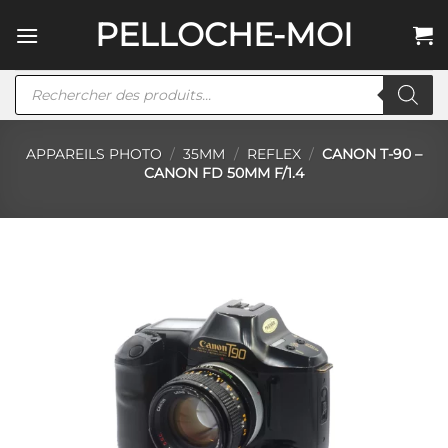
Passer
PELLOCHE-MOI
au
contenu
Recherche
de
produits
APPAREILS PHOTO
/
35MM
/
REFLEX
/
CANON T-90 –
CANON FD 50MM F/1.4