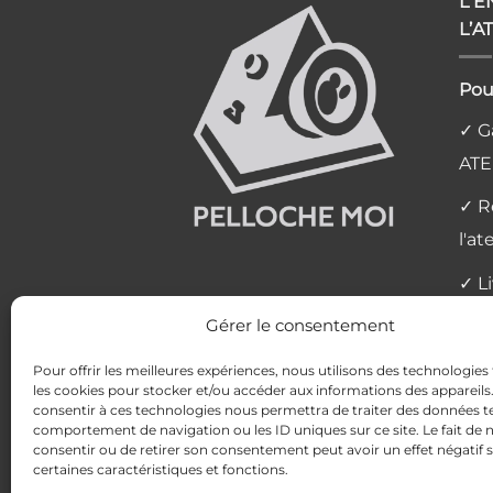
L’
L’A
Pou
✓ Ga
ATE
✓ R
l'at
✓ L
Gérer le consentement
✓ P
✓ Av
Pour offrir les meilleures expériences, nous utilisons des technologies 
les cookies pour stocker et/ou accéder aux informations des appareils. 
consentir à ces technologies nous permettra de traiter des données te
comportement de navigation ou les ID uniques sur ce site. Le fait de 
consentir ou de retirer son consentement peut avoir un effet négatif 
MENTIONS LÉGALES
POLITIQUE DE 
certaines caractéristiques et fonctions.