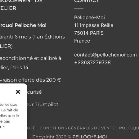
ENGAGEMENT DE
CONTACT
TELIER
Pelloche-Moi
11 impasse Reille
rquoi Pelloche Moi
75014 PARIS
ranti 6 mois (1 an Éditions
France
LIER)
contact@pellochemoi.com
econditionné et calibré à
+33637279738
elier, Paris 14
ivraison offerte dès 200 €
aiement sécurisé
is vérifiés sur Trustpilot
telles que
Le fait de
lles que le
ne pas
sur
CONFIDENTIALITÉ
CONDITIONS GÉNÉRALES DE VENTE
POLITIQ
Copyright 2026 ©
PELLOCHE-MOI