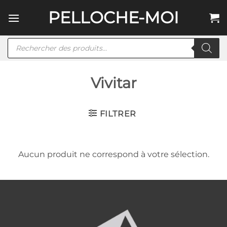
Passer
PELLOCHE-MOI
au
contenu
Recherche
de
produits
Vivitar
FILTRER
Aucun produit ne correspond à votre sélection.