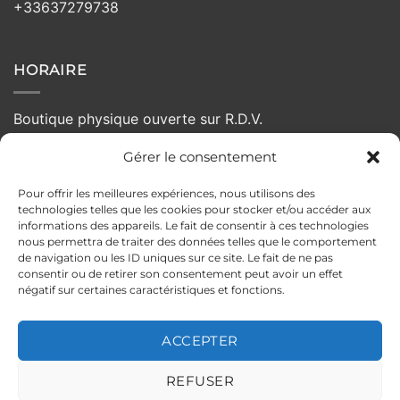
+33637279738
HORAIRE
Boutique physique ouverte sur R.D.V.
Gérer le consentement
Lundi :
Fermé
Mardi :
10h - 19h
Pour offrir les meilleures expériences, nous utilisons des
Mercredi :
10h - 19h
technologies telles que les cookies pour stocker et/ou accéder aux
Jeudi :
10h - 19h
informations des appareils. Le fait de consentir à ces technologies
nous permettra de traiter des données telles que le comportement
Vendredi :
10:00 - 19h
de navigation ou les ID uniques sur ce site. Le fait de ne pas
Samedi :
10h - 19h
consentir ou de retirer son consentement peut avoir un effet
négatif sur certaines caractéristiques et fonctions.
Dimanche :
Fermé
ACCEPTER
MENTIONS LÉGALES
POLITIQUE DE CONFIDENTIALITÉ
REFUSER
CONDITIONS GÉNÉRALES DE VENTE
POLITIQUE DE RETOUR
ILS PARLENT DE NOUS