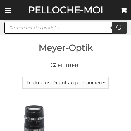
Passer
PELLOCHE-MOI
au
contenu
Recherche
de
produits
Meyer-Optik
FILTRER