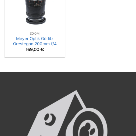
ZOOM
Meyer Optik Görlitz
Orestegon 200mm f/4
169,00
€